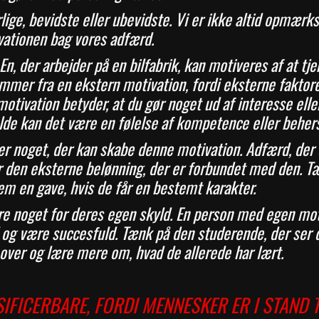
lige, bevidste eller ubevidste. Vi er ikke altid opmæ
vationen bag vores adfærd.
, der arbejder på en bilfabrik, kan motiveres af at tje
mmer fra en ekstern motivation, fordi eksterne faktore
otivation betyder, at du gør noget ud af interesse elle
fælde kan det være en følelse af kompetence eller beher
r noget, der kan skabe denne motivation. Adfærd, der 
or den eksterne belønning, der er forbundet med den. T
em en gave, hvis de får en bestemt karakter.
øre noget for deres egen skyld. En person med egen mot
ol og være succesfuld. Tænk på den studerende, der se
over og lære mere om, hvad de allerede har lært.
FICERBARE, FORDI MENNESKER ER I STAND T