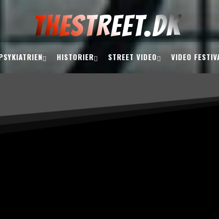
THESTREET.DK
PSYKIATRIEN
HISTORIER
STREET VIDEO
VIDEO FESTIV