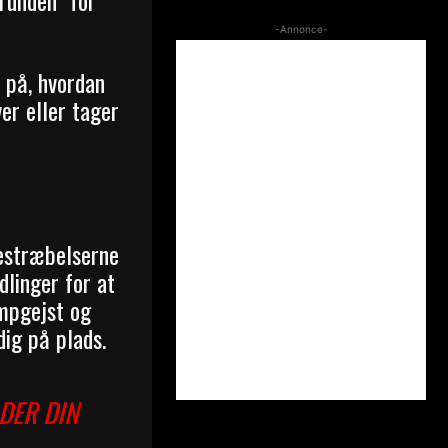
runden” for
-Annonce-
 på, hvordan
ver eller tager
bestræbelserne
dlinger for at
mpgejst og
dig på plads.
DER DIN