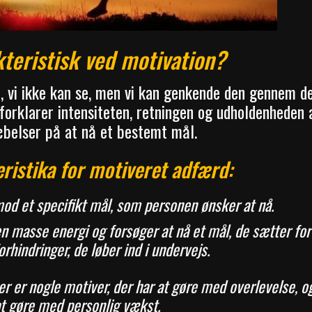
teristisk ved motivation?
n, vi ikke kan se, men vi kan genkende den gennem d
 forklarer intensiteten, retningen og udholdenheden 
belser på at nå et bestemt mål.
eristika for motiveret adfærd:
mod et specifikt mål, som personen ønsker at nå.
 masse energi og forsøger at nå et mål, de sætter for 
rhindringer, de løber ind i undervejs.
 er nogle motiver, der har at gøre med overlevelse, og
t gøre med personlig vækst.