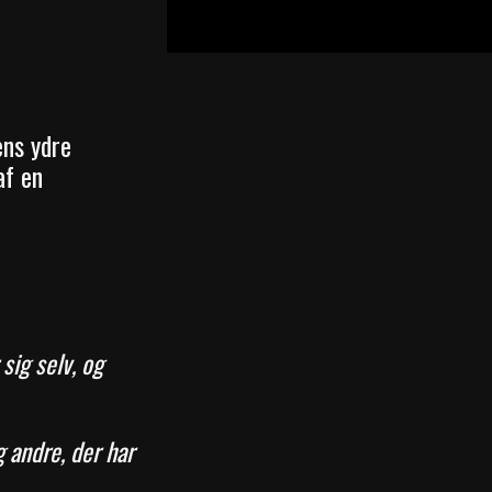
ens ydre
af en
sig selv, og
 andre, der har