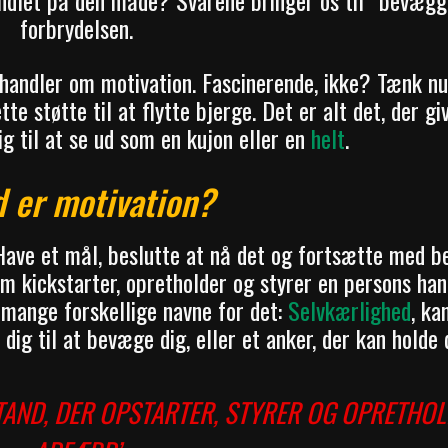
handlet på den måde? Svarene bringer os til “bevægg
forbrydelsen.
 handler om motivation. Fascinerende, ikke? Tænk nu
te støtte til at flytte bjerge. Det er alt det, der gi
ig til at se ud som en kujon eller en
helt
.
 er motivation?
: Have et mål, beslutte at nå det og fortsætte med 
m kickstarter, opretholder og styrer en persons han
mange forskellige navne for det:
Selvkærlighed
, ka
 dig til at bevæge dig, eller et anker, der kan holde 
STAND, DER OPSTARTER, STYRER OG OPRETHOL