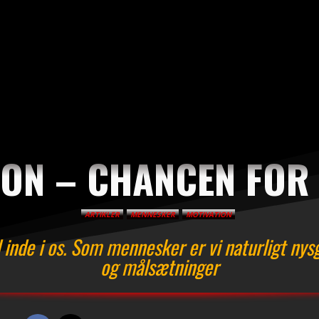
ON – CHANCEN FOR 
ARTIKLER
MENNESKER
MOTIVATION
d inde i os. Som mennesker er vi naturligt nysg
og målsætninger