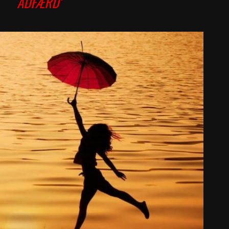
ADFÆRD’