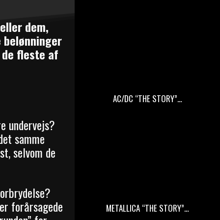
eller dem,
e belønninger
de fleste af
AC/DC “THE STORY”…
re undervejs?
 det samme
st, selvom de
forbrydelse?
der forårsagede
METALLICA “THE STORY”…