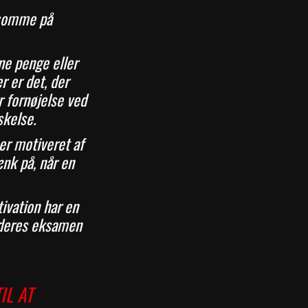
rksomme på
ne penge eller
r er det, der
r fornøjelse ved
skelse.
er motiveret af
ænk på, når en
ivation har en
r deres eksamen
IL AT