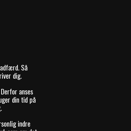
 adfærd. Så
river dig.
. Derfor anses
ger din tid på
.
rsonlig indre