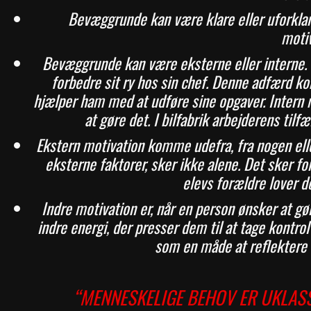
Bevæggrunde kan være klare eller uforklar
moti
Bevæggrunde kan være eksterne eller interne. En
forbedre sit ry hos sin chef. Denne adfærd ko
hjælper ham med at udføre sine opgaver. Intern m
at gøre det. I bilfabrik arbejderens til
Ekstern motivation komme udefra, fra nogen elle
eksterne faktorer, sker ikke alene. Det sker f
elevs forældre lover d
Indre motivation er, når en person ønsker at g
indre energi, der presser dem til at tage kontr
som en måde at reflektere 
“MENNESKELIGE BEHOV ER UKLASSI