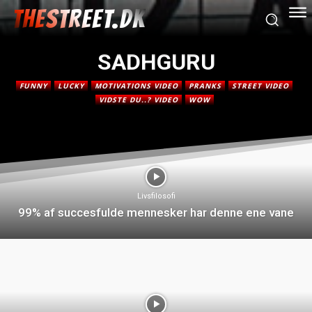
THESTREET.DK
SADHGURU
FUNNY
LUCKY
MOTIVATIONS VIDEO
PRANKS
STREET VIDEO
VIDSTE DU..? VIDEO
WOW
Livsfilosofi
99% af succesfulde mennesker har denne ene vane