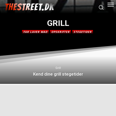
THESTREET.DK
GRILL
FAR LAVER MAD
OPSKRIFTER
STEGETIDER
Grill
Kend dine grill stegetider