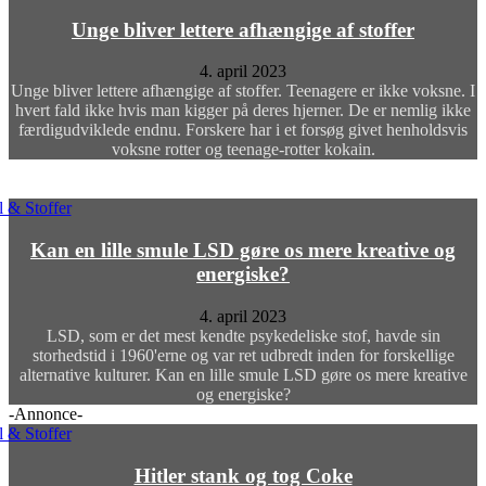
Unge bliver lettere afhængige af stoffer
4. april 2023
Unge bliver lettere afhængige af stoffer. Teenagere er ikke voksne. I
hvert fald ikke hvis man kigger på deres hjerner. De er nemlig ikke
færdigudviklede endnu. Forskere har i et forsøg givet henholdsvis
voksne rotter og teenage-rotter kokain.
 & Stoffer
Kan en lille smule LSD gøre os mere kreative og
energiske?
4. april 2023
LSD, som er det mest kendte psykedeliske stof, havde sin
storhedstid i 1960'erne og var ret udbredt inden for forskellige
alternative kulturer. Kan en lille smule LSD gøre os mere kreative
og energiske?
-Annonce-
 & Stoffer
Hitler stank og tog Coke