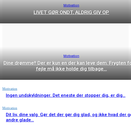
Motivation
LIVET GØR ONDT, ALDRIG GIV OP
Motivation
Dine drømme!! Der er kun en der kan leve dem. Frygten fo
fejle må ikke holde dig tilbage…
Motivation
Ingen undskyldninger. Det eneste der stopper dig, er dig…
Motivation
Dit liv, dine valg. Gør det der gør dig glad, og ikke hvad der g
andre glade…