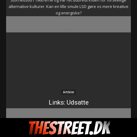
storhedstid i 1960'erne og var ret udbredt inden for forskellige
alternative kulturer. Kan en lille smule LSD gøre os mere kreative
og energiske?
-Annonce-
Artikler
Links: Udsatte
THESTREET.DK