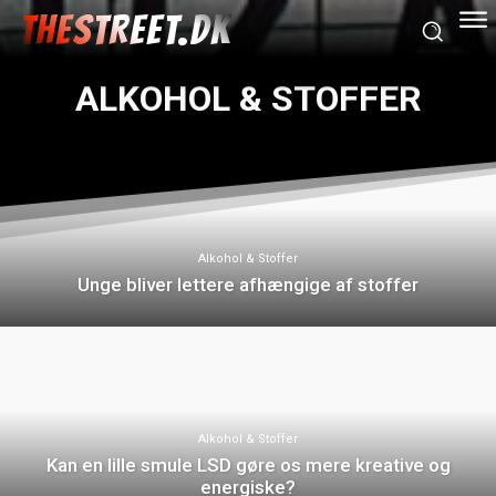
THESTREET.DK
ALKOHOL & STOFFER
Alkohol & Stoffer
Unge bliver lettere afhængige af stoffer
Alkohol & Stoffer
Kan en lille smule LSD gøre os mere kreative og
energiske?