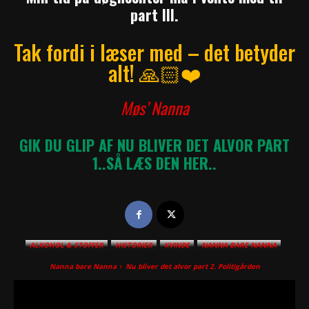
part lll.
Tak fordi i læser med – det betyder
alt! 🙏🏻❤️
Møs’ Nanna
GIK DU GLIP AF NU BLIVER DET ALVOR PART
1..SÅ LÆS DEN HER..
ALKOHOL & STOFFER
HISTORIER
KVINDE
NANNA BARE NANNA
Nanna bare Nanna
Nu bliver det alvor part 2. Politigården