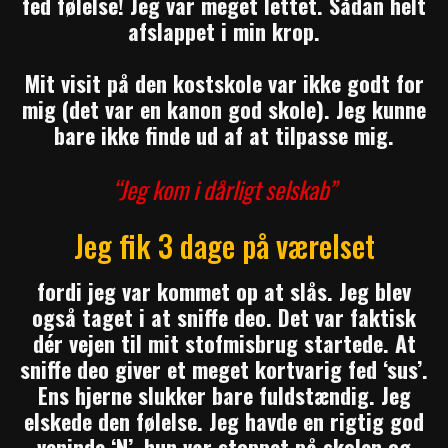
fed følelse! Jeg var meget lettet. Sådan helt
afslappet i min krop.
Mit visit på den kostskole var ikke godt for
mig (det var en kanon god skole). Jeg kunne
bare ikke finde ud af at tilpasse mig.
“Jeg kom i dårligt selskab”
Jeg fik 3 dage på værelset
fordi jeg var kommet op at slås. Jeg blev
også taget i at sniffe deo. Det var faktisk
dér vejen til mit stofmisbrug startede. At
sniffe deo giver et meget kortvarig fed ‘sus’.
Ens hjerne slukker bare fuldstændig. Jeg
elskede den følelse. Jeg havde en rigtig god
veninde ‘N’, hun var stoppet på skolen og