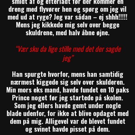
smidt af og efterladt før der kommer en
dreng med flyvører hen og spørg om jeg vil
med ud at ryge?
Jeg var sådan – ej shhh!!!!!
Mens jeg kikkede mig selv over begge
skuldrene, med halv åbne øjne.
“Vær sku da lige stille med det der sagde
jeg”
Han spurgte hvorfor, mens han samtidig
nærmest kiggede sig selv over skulderen.
Min mors eks mand, havde fundet en 10 paks
Prince noget før jeg startede på skolen.
Som jeg ellers havde gemt under nogle
blade udenfor, for ikke at blive opdaget med
dem på mig. Alligevel var de blevet fundet
og svinet havde pisset på dem.