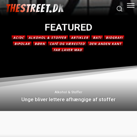
THESTREET.DK
FEATURED
AC/DC
ALKOHOL & STOFFER
ARTIKLER
BATI
BIOGRAFI
BIPOLAR
BØRN
CAFÉ OG VÆRESTED
DEN ANDEN KANT
FAR LAVER MAD
Alkohol & Stoffer
Unge bliver lettere afhængige af stoffer