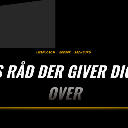
LIVSFILOSOFI
VIDEOER
SADHGURU
 RÅD DER GIVER DI
OVER