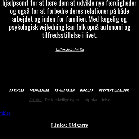
hjælpsomt for at lære dem at udvikle nye færdigheder
og også for at forbedre deres relationer på både
arbejdet og inden for familien. Med lægelig og
psykologisk vejledning kan folk opnå autonomi og
tilfredsstillelse i livet.
Udforsksindet.Dk
ARTIKLER
MENNESKER
PSYKIATRIEN
BIPOLAR
PSYKISKE LIDELSER
Artikler
De forskellige typer af bipolar lidelse
tikler
Links: Udsatte