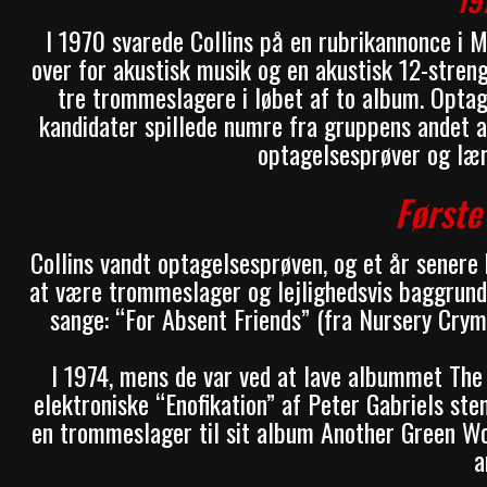
19
I 1970 svarede Collins på en rubrikannonce i
over for akustisk musik og en akustisk 12-streng
tre trommeslagere i løbet af to album. Opta
kandidater spillede numre fra gruppens andet al
optagelsesprøver og lær
Første
Collins vandt optagelsesprøven, og et år senere
at være trommeslager og lejlighedsvis baggrunds
sange: “For Absent Friends” (fra Nursery Crym
I 1974, mens de var ved at lave albummet Th
elektroniske “Enofikation” af Peter Gabriels s
en trommeslager til sit album Another Green Wor
a