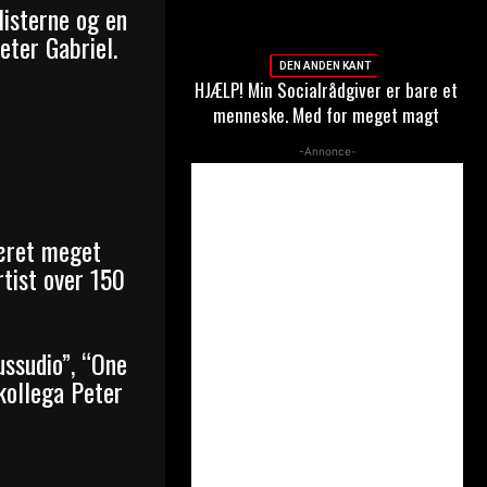
listerne og en
eter Gabriel.
DEN ANDEN KANT
HJÆLP! Min Socialrådgiver er bare et
menneske. Med for meget magt
-Annonce-
været meget
rtist over 150
ussudio”, “One
kollega Peter