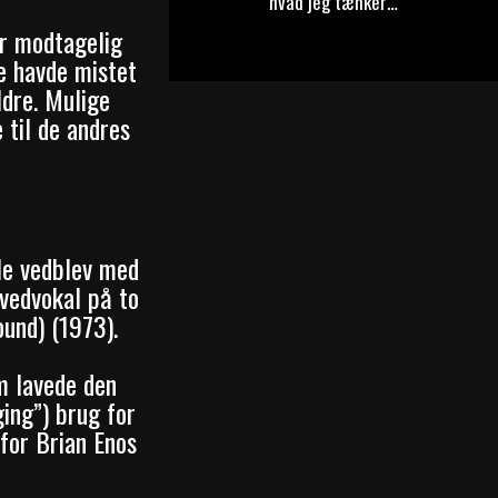
hvad jeg tænker…
r modtagelig
de havde mistet
dre. Mulige
 til de andres
lle vedblev med
ovedvokal på to
und) (1973).
m lavede den
ing”) brug for
 for Brian Enos