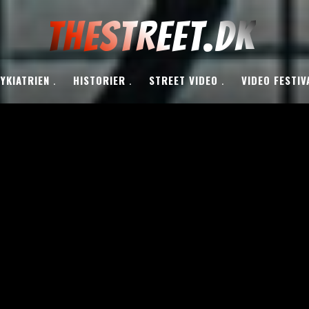
THESTREET.DK
YKIATRIEN
HISTORIER
STREET VIDEO
VIDEO FESTIV