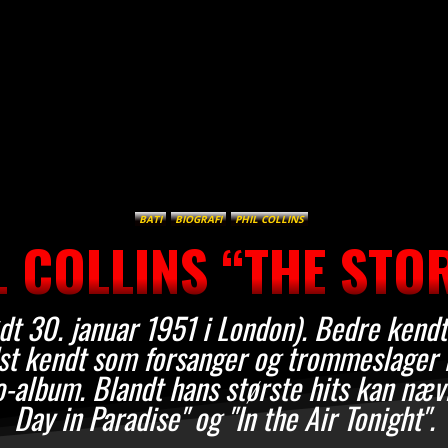
BATI
BIOGRAFI
PHIL COLLINS
L COLLINS “THE STO
ødt 30. januar 1951 i London). Bedre kendt
t kendt som forsanger og trommeslager i
o-album. Blandt hans største hits kan nævn
Day in Paradise" og "In the Air Tonight".