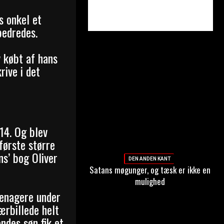
s onkel et
bedredes.
 købt af hans
rive i det
 14. Og blev
første større
ns’ bog Oliver
DEN ANDEN KANT
Satans møgunger, og tæsk er ikke en
mulighed
eenagere under
ærbillede helt
endes søn fik et