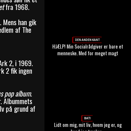
et
fra 1968.
n. Mens han gik
edlem af The
DEN ANDEN KANT
HJÆLP! Min Socialrådgiver er bare et
menneske. Med for meget magt
rk 2, i 1969.
 2 fik ingen
s pop album
.
r. Albummets
lv på grund af
BATI
Lidt om mig, mit liv, hvem jeg er, og