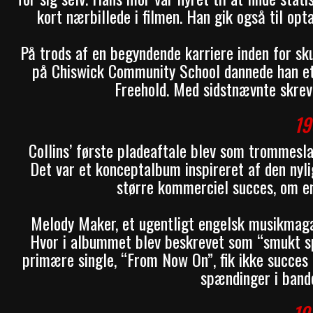
kort nærbillede i filmen. Han gik også til op
På trods af en begyndende karriere inden for sk
på Chiswick Community School dannede han et
Freehold. Med sidstnævnte skrev 
19
Collins’ første pladeaftale blev som trommesl
Det var et konceptalbum inspireret af den ny
større kommerciel succes, om en
Melody Maker, et ugentligt engelsk musikmag
Hvor i albummet blev beskrevet som “smukt s
primære single, “From Now On”, fik ikke succes i
spændinger i band