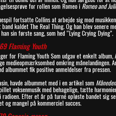
tagelsesprøve for rollen som Romeo i
Romeo and Juli
uespil fortsatte Collins at arbejde sig mod musikke
 band kaldet The Real Thing. Og han blev senere m
han sin første sang, som hed “Lying Crying Dying”.
69 Flaming Youth
ager for Flaming Youth Som udgav et enkelt album, A
lige medieopmærksomhed omkring månelandingen. Ark
d albummet fik positive anmeldelser fra pressen.
asin, havde albummet med i en artikel som
Måneden
pillet voksenmusik med behagelige, tætte harmonie
 radioen. Efter et år på turné opløste bandet sig se
et og mangel på kommerciel succes.