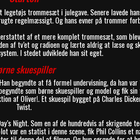
et legetøjs trommesæt i julegave. Senere lavede han
brugte regelmæssigt. Og hans evner på trommer for
 erstattet af et mere komplet trommesæt, som blev
den af tv’et og radioen og lærte aldrig at læse og sk
ystem. I stedet udviklede han sit eget.
rne skuespiller
. Han begyndte at få formel undervisning, da han var
egyndte som børne skuespiller og model og fik sin 
ion af Oliver!. Et skuespil bygget på Charles Dicke
Twist.
ay’s Night. Som en af de hundredvis af skrigende t
 var en statist i denne scene, fik Phil Collins et n
ister til denne del af filmen. Og hun sørgede for at h