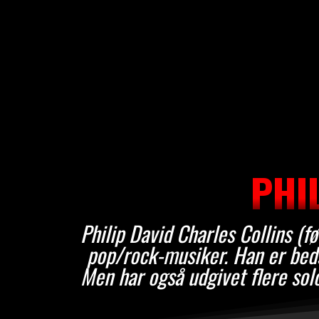
PHI
Philip David Charles Collins (f
pop/rock-musiker. Han er beds
Men har også udgivet flere sol