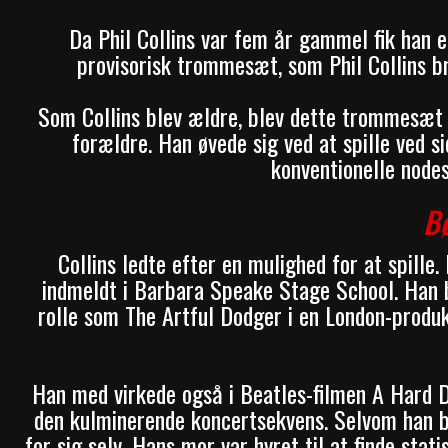
Da Phil Collins var fem år gammel fik han 
provisorisk trommesæt, som Phil Collins 
Som Collins blev ældre, blev dette trommesæt
forældre. Han øvede sig ved at spille ved si
konventionelle nodes
Bø
Collins ledte efter en mulighed for at spille
indmeldt i Barbara Speake Stage School. Han b
rolle som The Artful Dodger i en London-produkt
Han med virkede også i Beatles-filmen A Hard D
den kulminerende koncertsekvens. Selvom han blot
for sig selv. Hans mor var hyret til at finde stat