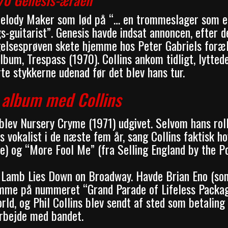
70 Genesis-æraen
 Melody Maker som lød på “… en trommeslager som e
s-guitarist”. Genesis havde indsat annoncen, efter 
gelsesprøven skete hjemme hos Peter Gabriels foræl
bum, Trespass (1970). Collins ankom tidligt, lyttede
te stykkerne udenad før det blev hans tur.
 album med Collins
 blev Nursery Cryme (1971) udgivet. Selvom hans ro
 vokalist i de næste fem år, sang Collins faktisk h
e) og “More Fool Me” (fra Selling England by the Po
e Lamb Lies Down on Broadway. Havde Brian Eno (so
temme på nummeret “Grand Parade of Lifeless Packag
ld, og Phil Collins blev sendt af sted som betaling
rbejde med bandet.