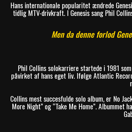
Hans internationale popularitet ændrede Genesis
tidlig MTV-drivkraft. I Genesis sang Phil Colli
Men da denne forlod Genes
Phil Collins solokarriere startede i 1981 som
påvirket af hans eget liv. Ifølge Atlantic Recor
Collins mest succesfulde solo album, er No Jac
More Night” og “Take Me Home”. Albummet havde
Gab